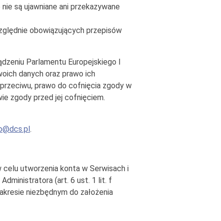
nie są ujawniane ani przekazywane
ględnie obowiązujących przepisów
ądzeniu Parlamentu Europejskiego I
woich danych oraz prawo ich
 sprzeciwu, prawo do cofnięcia zgody w
 zgody przed jej cofnięciem.
o@dcs.pl
.
celu utworzenia konta w Serwisach i
ministratora (art. 6 ust. 1 lit. f
zakresie niezbędnym do założenia