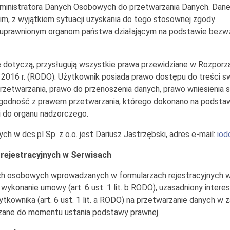
ministratora Danych Osobowych do przetwarzania Danych. Dane 
, z wyjątkiem sytuacji uzyskania do tego stosownej zgody
uprawnionym organom państwa działającym na podstawie bezwz
e dotyczą, przysługują wszystkie prawa przewidziane w Rozporz
 2016 r. (RODO). Użytkownik posiada prawo dostępu do treści s
 przetwarzania, prawo do przenoszenia danych, prawo wniesienia
dność z prawem przetwarzania, którego dokonano na podstawie
i do organu nadzorczego.
w dcs.pl Sp. z o.o. jest Dariusz Jastrzębski, adres e-mail:
iod
rejestracyjnych w Serwisach
h osobowych wprowadzanych w formularzach rejestracyjnych w 
wykonanie umowy (art. 6 ust. 1 lit. b RODO), uzasadniony interes Ad
tkownika (art. 6 ust. 1 lit. a RODO) na przetwarzanie danych w 
rzane do momentu ustania podstawy prawnej.