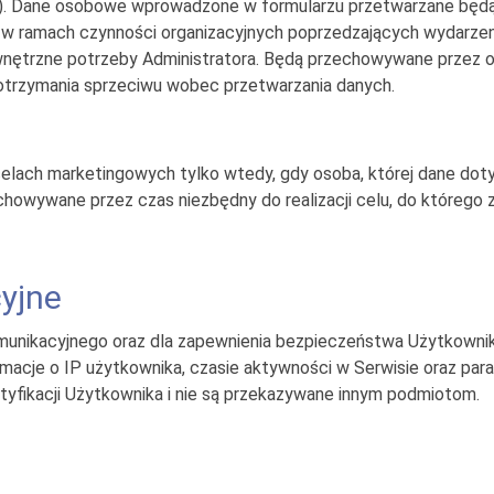
RODO). Dane osobowe wprowadzone w formularzu przetwarzane będą
tu w ramach czynności organizacyjnych poprzedzających wydarze
nętrzne potrzeby Administratora. Będą przechowywane przez okr
trzymania sprzeciwu wobec przetwarzania danych.
ch marketingowych tylko wtedy, gdy osoba, której dane dotyczą
chowywane przez czas niezbędny do realizacji celu, do którego
yjne
unikacyjnego oraz dla zapewnienia bezpieczeństwa Użytkownik
macje o IP użytkownika, czasie aktywności w Serwisie oraz pa
ntyfikacji Użytkownika i nie są przekazywane innym podmiotom.