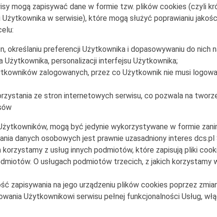
isy mogą zapisywać dane w formie tzw. plików cookies (czyli k
 Użytkownika w serwisie), które mogą służyć poprawianiu jakośc
elu:
n, określaniu preferencji Użytkownika i dopasowywaniu do nich n
 Użytkownika, personalizacji interfejsu Użytkownika;
ytkowników zalogowanych, przez co Użytkownik nie musi logować
korzystania ze stron internetowych serwisu, co pozwala na tworze
isów
cji Użytkowników, mogą być jedynie wykorzystywane w formie za
nia danych osobowych jest prawnie uzasadniony interes dcs.pl S
korzystamy z usług innych podmiotów, które zapisują pliki cook
odmiotów. O usługach podmiotów trzecich, z jakich korzystamy 
 zapisywania na jego urządzeniu plików cookies poprzez zmianę
wania Użytkownikowi serwisu pełnej funkcjonalności Usług, włą