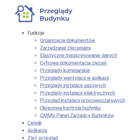
Funkcje
Organizacja dokumentów
Zarządzanie zleceniami
Elastyczne magazynowanie danych
Cyfrowa dokumentacja zleceń
Przeglądy kominiarskie
Przeglądy wentylacji w aplikacji
Przeglądy instalacji gazowych
Przeglądy instalacji elektrycznych
Przegląd instalacji przeciwpożarowych
Okresowa kontrola budynku
CMMS Panel Zarządcy Budynków
Cennik
Aplikacja
Zleć przegląd